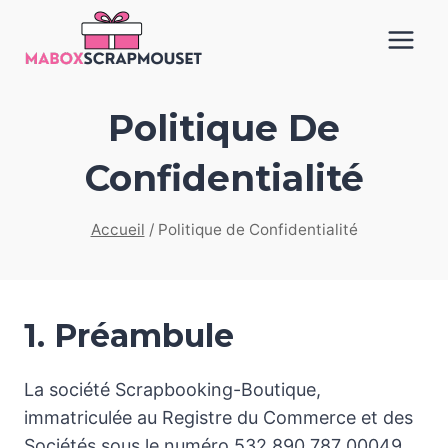
Aller
au
contenu
Politique De
Confidentialité
Accueil
/
Politique de Confidentialité
1. Préambule
La société Scrapbooking-Boutique,
immatriculée au Registre du Commerce et des
Sociétés sous le numéro 532 890 787 00049,