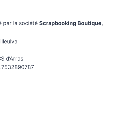
é par la société
Scrapbooking Boutique
,
lleulval
 d’Arras
7532890787